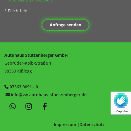
* Pflichtfeld
Autohaus Stützenberger GmbH
Gebrüder-Kolb-Straße 1
88353 Kißlegg
07563 9091 - 0

info@vw-autohaus-stuetzenberger.de

hCaptcha
Impressum
|
Datenschutz