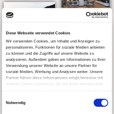
Diese Webseite verwendet Cookies
Neuwagen
Wir verwenden Cookies, um Inhalte und Anzeigen zu
personalisieren, Funktionen für soziale Medien anbieten
Tauchen Sie ein in die Welt der Innovation und Perfektion mit
zu können und die Zugriffe auf unsere Website zu
unseren topaktuellen Neuwagen. Jedes Fahrzeug verkörpert
analysieren. Außerdem geben wir Informationen zu Ihrer
modernste Technologie, höchste Sicherheitsstandards und
Verwendung unserer Website an unsere Partner für
ein unvergleichliches Fahrerlebnis. Mit maßgeschneiderten
soziale Medien, Werbung und Analysen weiter. Unsere
Konfigurationen erfüllen wir Ihre individuellen Bedürfnisse.
Partner führen diese Informationen möglicherweise mit
Erleben Sie nicht nur den Fahrspaß, sondern auch die
weiteren Daten zusammen, die Sie ihnen bereitgestellt
Gewissheit, ein brandneues Fahrzeug mit vollem
haben oder die sie im Rahmen Ihrer Nutzung der Dienste
Garantieumfang zu besitzen. Bei uns bedeutet der Kauf eines
Neuwagens nicht nur Fortbewegung, sondern auch den
gesammelt haben.
Einwilligungsauswahl
Erwerb von Exklusivität und zukunftsweisender Mobilität.
Notwendig